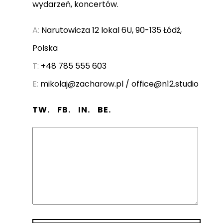
wydarzeń, koncertów.
A:
Narutowicza 12 lokal 6U, 90-135 Łódź,
Polska
T:
+48 785 555 603
E:
mikolaj@zacharow.pl / office@n12.studio
TW.
FB.
IN.
BE.