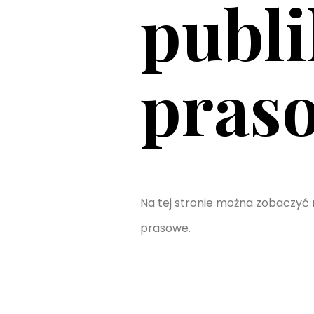
publi
pras
Na tej stronie można zobaczyć
prasowe.