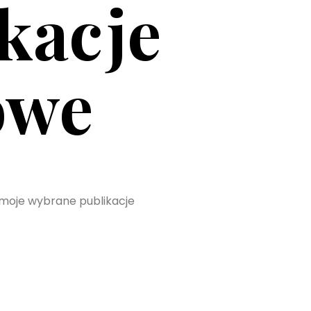
kacje
owe
 moje wybrane publikacje