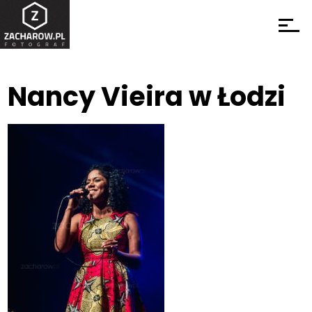
Nancy Vieira w Łodzi